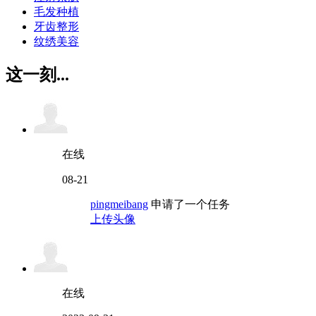
毛发种植
牙齿整形
纹绣美容
这一刻...
在线
08-21
pingmeibang
申请了一个任务
上传头像
在线