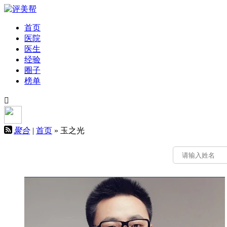
首页
医院
医生
经验
圈子
榜单
聚合
|
首页
»
玉之光