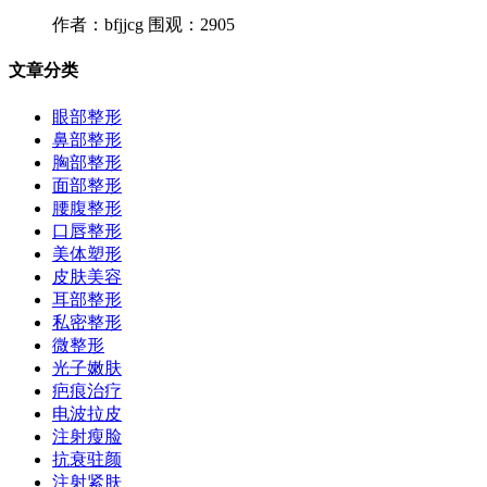
作者：bfjjcg
围观：2905
文章分类
眼部整形
鼻部整形
胸部整形
面部整形
腰腹整形
口唇整形
美体塑形
皮肤美容
耳部整形
私密整形
微整形
光子嫩肤
疤痕治疗
电波拉皮
注射瘦脸
抗衰驻颜
注射紧肤