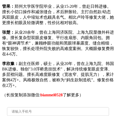
管果：
郑州大学医学院毕业，从业15-20年，曾赴日韩进修。
擅长小切口操作和减张缝合，术后肿胀轻。主打自然款/幼态
风双眼皮，人中缩短术也颇具名气。相比卢玲等修复大佬，她
更擅长初眼及轻微调整，性价比相对较高。
张楚：
从业20余年，曾在上海同济医院、上海九院显微外科进
修。擅长复杂型双眼皮修复、平行改扇形、内眼角回包。拥
有“眼神调节术”，兼顾睁眼功能和黑眼球暴露度。缝合精细，
恢复较快，擅长处理外院失败的高难度案例。大概眼修复费用
在4-6万。
李欣豫：
副主任医师，硕士，从业20年，曾在上海九院、韩国
BK进修。独创"3.0浮桥悬挂技术"，解决传统修复眼皮变薄、
多层褶问题。擅长高难度眼修复（宽改窄、提肌无力），累计
案例4万+。风格极致自然，被称为“妈生款制造机”。修复价格
在2万+。
（长按复制添加微信:
bianmei0528
了解更多）