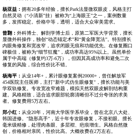
杨亚益：
拥有20多年经验，擅长Park法显微双眼皮，风格主打
自然灵动（“小清新”挂）被称为“上海眼王”之一，案例数量
多，发挥稳定。价格中等，透明，适合大众审美需求。
曾翾：
外科博士、解剖学博士后，原第二军医大学背景，擅长
显微外科操作，独创“动态锚定术”和“黄金降宽法”。特别擅长
内眼角修复和宽改窄，追求闭眼无痕和功能优先。在修复圈口
碑极佳，被称为“细节狂魔”，成功率高达95%以上。虽然单价
属于中高端（修复约3万-6万），但因其高成功率和避免二次
修复的风险，综合性价比不错。
杨海平：
从业14年+，累计眼修复案例20000+，曾任解放军
454医院主任医师，主打"新中式仿生眼修复"，擅长功能与美
学双轨修复。专攻宽改窄难题，模拟天然双眼皮解剖结构重
建。风格精致，适合追求眼部轮廓清晰但不过分夸张的求美
者。修复费用5万左右。
郑小红：
从业20年，河南大学医学系毕业，曾在北京八大处、
韩国进修。"隐形高手"，近十年专攻眼修复，不接初眼。擅长
毫米级精修，处理肉条眼、多层褶、疤痕增生。风格自然微
创，价格相对亲民，性价比高。大概收费在2万左右。