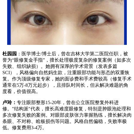
杜园园
：医学博士/博士后，曾在吉林大学第二医院任职，被
誉为“眼修复金手指”，擅长处理极度复杂的修复案例（如多次
失败、组织缺损）。她拥有深厚的学术背景（发表多篇
SCI），风格偏向自然妈生款，注重眼部功能与形态的双重恢
复。作为顶级修复专家，她的面诊费和手术费较高（修复手术
通常在5万-8万元起步），且排队时间长，但从解决难题的角
度看，价值很高。
卢玲：
专注眼部整形15-20年，曾在公立医院整复外科进
修。"结构派"代表，擅长高难度眼修复，特别是肿眼泡处理和
多次修复失败的案例。对眼部皮肤张力掌握熟练，擅长解决肉
条眼、不对称、睑板损伤等问题。风格自然偏稳，失败率极
低。修复费用3-4万。