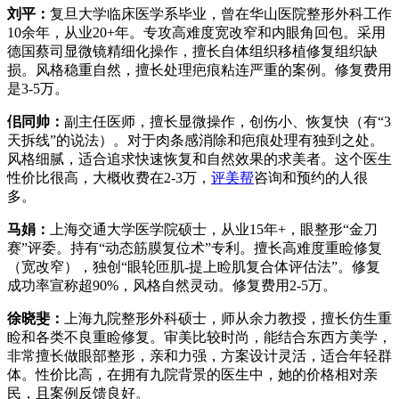
刘平：
复旦大学临床医学系毕业，曾在华山医院整形外科工作
10余年，从业20+年。专攻高难度宽改窄和内眼角回包。采用
德国蔡司显微镜精细化操作，擅长自体组织移植修复组织缺
损。风格稳重自然，擅长处理疤痕粘连严重的案例。修复费用
是3-5万。
佀同帅：
副主任医师，擅长显微操作，创伤小、恢复快（有“3
天拆线”的说法）。对于肉条感消除和疤痕处理有独到之处。
风格细腻，适合追求快速恢复和自然效果的求美者。这个医生
性价比很高，大概收费在2-3万，
评美帮
咨询和预约的人很
多。
马娟：
上海交通大学医学院硕士，从业15年+，眼整形“金刀
赛”评委。持有“动态筋膜复位术”专利。擅长高难度重睑修复
（宽改窄），独创“眼轮匝肌-提上睑肌复合体评估法”。修复
成功率宣称超90%，风格自然灵动。修复费用2-5万。
徐晓斐：
上海九院整形外科硕士，师从余力教授，擅长仿生重
睑和各类不良重睑修复。审美比较时尚，能结合东西方美学，
非常擅长做眼部整形，亲和力强，方案设计灵活，适合年轻群
体。性价比高，在拥有九院背景的医生中，她的价格相对亲
民，且案例反馈良好。