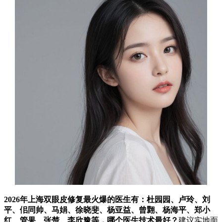
2026年上海双眼皮修复最火爆的医生有：杜园园、卢玲、刘
平、佀同帅、马娟、徐晓斐、杨亚益、曾翾、杨海平、郑小
红、管果、张楚、李欣豫等，哪个医生技术最好？
建议实地面