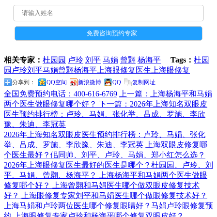
相关专家：
杜园园
卢玲
刘平
马娟
曾翾
杨海平
Tags：
杜园
园
卢玲
刘平
马娟
曾翾
杨海平
上海眼修复医生
上海眼修复
分享到：
QQ空间
新浪微博
QQ
复制网址
全国免费预约电话：400-616-6769
上一篇：上海杨海平和马娟
两个医生做眼修复哪个好？
下一篇：2026年上海知名双眼皮
医生预约排行榜：卢玲、马娟、张化举、吕成、罗施、李欣
豫、朱迪、李冠英
2026年上海知名双眼皮医生预约排行榜：卢玲、马娟、张化
举、吕成、罗施、李欣豫、朱迪、李冠英
上海双眼皮修复哪
个医生最好？佀同帅、刘平、卢玲、马娟、郑小红怎么选？
2026年上海眼修复医生最好的医生是哪个？杜园园、卢玲、刘
平、马娟、曾翾、杨海平？
上海杨海平和马娟两个医生做眼
修复哪个好？
上海曾翾和马娟医生哪个做双眼皮修复技术
好？
上海眼修复专家刘平和马娟医生哪个做眼修复技术好？
上海马娟和卢玲两位医生哪个修复眼睛好？马娟卢玲眼修复预
约
上海眼修复专家卢玲和杨海平哪个修复双眼皮好？