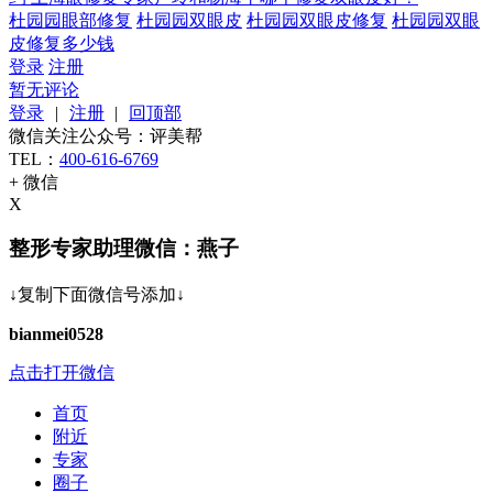
杜园园眼部修复
杜园园双眼皮
杜园园双眼皮修复
杜园园双眼
皮修复多少钱
登录
注册
暂无评论
登录
|
注册
|
回顶部
微信关注公众号：评美帮
TEL：
400-616-6769
+ 微信
X
整形专家助理微信：燕子
↓复制下面微信号添加↓
bianmei0528
点击打开微信
首页
附近
专家
圈子