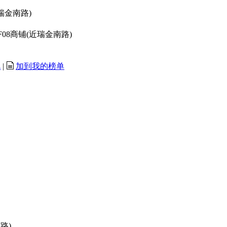
瑞金南路)
08商铺(近瑞金南路)
讯
|
加到我的榜单
路)