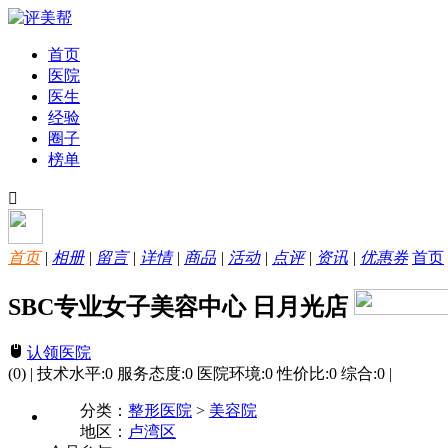
首页
医院
医生
经验
圈子
榜单
首页
|
相册
|
留言
|
详情
|
商品
|
活动
|
点评
|
资讯
|
优惠券
首页
SBC专业女子美容中心 日月光店
认领医院
(0)
|
技术水平:
0
服务态度:
0
医院环境:
0
性价比:
0
综合:
0
|
分类：
整形医院
>
美容院
地区：
卢湾区