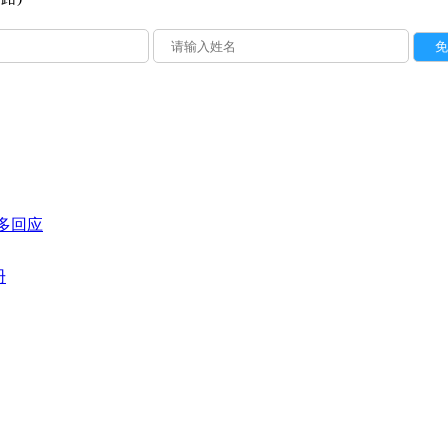
多回应
册