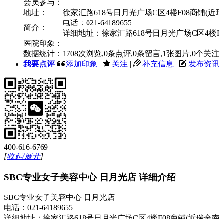
会员参与：
地址：
徐家汇路618号日月光广场C区4楼F08商铺(近
电话：021-64189655
简介：
详细地址：徐家汇路618号日月光广场C区4楼F
医院印象：
数据统计：
1708
次浏览,
0
条点评,
0
条留言,
1
张图片,
0
个关注
我要点评
添加印象
|
关注
|
补充信息
|
发布资
400-616-6769
[
收起/展开
]
SBC专业女子美容中心 日月光店 详细介绍
SBC专业女子美容中心 日月光店
电话：021-64189655
详细地址：徐家汇路618号日月光广场C区4楼F08商铺(近瑞金南