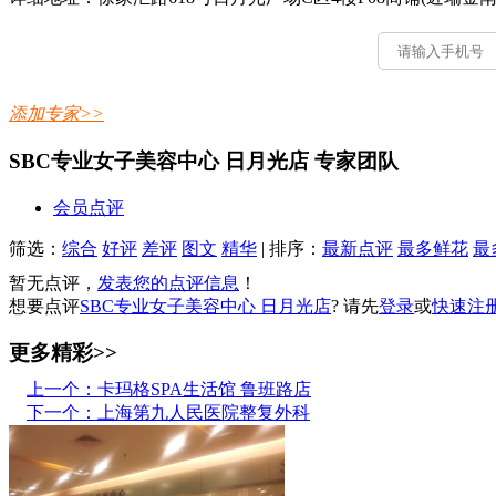
添加专家>>
SBC专业女子美容中心 日月光店 专家团队
会员点评
筛选：
综合
好评
差评
图文
精华
|
排序：
最新点评
最多鲜花
最
暂无点评，
发表您的点评信息
！
想要点评
SBC专业女子美容中心 日月光店
? 请先
登录
或
快速注
更多精彩>>
上一个：卡玛格SPA生活馆 鲁班路店
下一个：上海第九人民医院整复外科