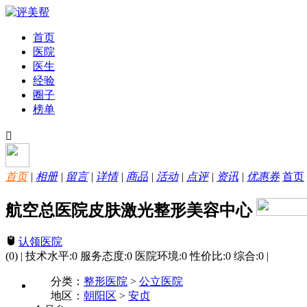
首页
医院
医生
经验
圈子
榜单
首页
|
相册
|
留言
|
详情
|
商品
|
活动
|
点评
|
资讯
|
优惠券
首页
航空总医院皮肤激光整形美容中心
认领医院
(0)
|
技术水平:
0
服务态度:
0
医院环境:
0
性价比:
0
综合:
0
|
分类：
整形医院
>
公立医院
地区：
朝阳区
>
安贞