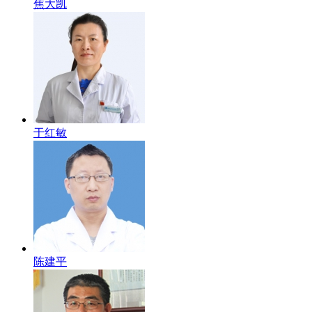
焦大凯
于红敏
陈建平