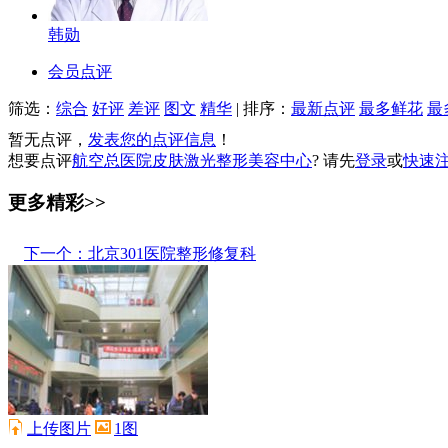
韩勋
会员点评
筛选：
综合
好评
差评
图文
精华
|
排序：
最新点评
最多鲜花
最
暂无点评，
发表您的点评信息
！
想要点评
航空总医院皮肤激光整形美容中心
? 请先
登录
或
快速
更多精彩>>
下一个：北京301医院整形修复科
上传图片
1图