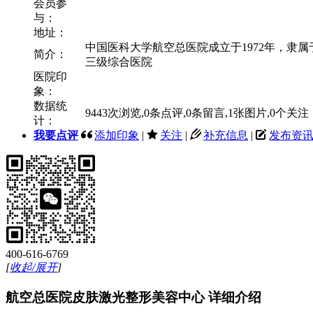
会员参
与：
地址：
中国医科大学航空总医院成立于1972年，
简介：
三级综合医院
医院印
象：
数据统
9443
次浏览,
0
条点评,
0
条留言,
1
张图片,
0
个关注
计：
我要点评
添加印象
|
关注
|
补充信息
|
发布资
400-616-6769
[
收起/展开
]
航空总医院皮肤激光整形美容中心 详细介绍