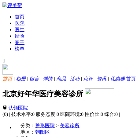
首页
医院
医生
经验
圈子
榜单
首页
|
相册
|
留言
|
详情
|
商品
|
活动
|
点评
|
资讯
|
优惠券
首页
北京好年华医疗美容诊所
认领医院
(0)
|
技术水平:
0
服务态度:
0
医院环境:
0
性价比:
0
综合:
0
|
分类：
整形医院
>
美容诊所
地区：
朝阳区