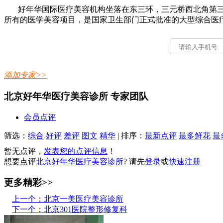
好年华国际医疗美容机构坐落在东三环，三元桥西北角第
所有的医学美容项目，是国家卫生部门正式批准的大型综合医
添加专家>>
北京好年华医疗美容诊所 专家团队
会员点评
筛选：
综合
好评
差评
图文
精华
|
排序：
最新点评
最多鲜花
最
暂无点评，
发表您的点评信息
！
想要点评
北京好年华医疗美容诊所
? 请先
登录
或
快速注册
更多精彩>>
上一个：北京一美医疗美容诊所
下一个：北京301医院整形修复科