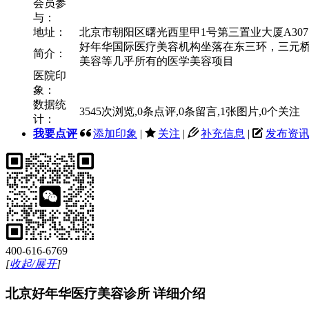
会员参
与：
地址：
北京市朝阳区曙光西里甲1号第三置业大厦A307.
好年华国际医疗美容机构坐落在东三环，三元桥
简介：
美容等几乎所有的医学美容项目
医院印
象：
数据统
3545
次浏览,
0
条点评,
0
条留言,
1
张图片,
0
个关注
计：
我要点评
添加印象
|
关注
|
补充信息
|
发布资
400-616-6769
[
收起/展开
]
北京好年华医疗美容诊所 详细介绍