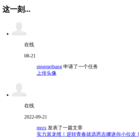
这一刻...
在线
08-21
pingmeibang
申请了一个任务
上传头像
在线
2022-09-21
mrzx
发表了一篇文章
实力派龙维！逆转青春就选恩吉娜迷你小拉皮