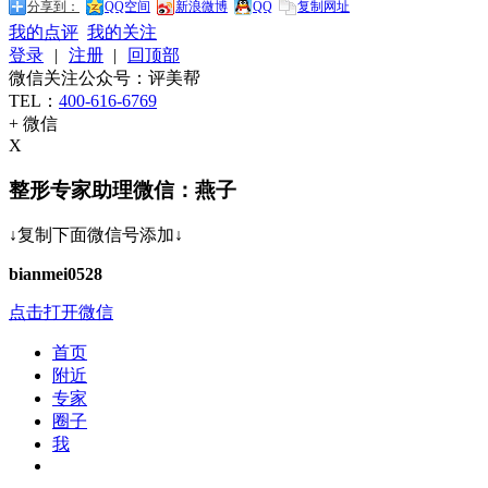
分享到：
QQ空间
新浪微博
QQ
复制网址
我的点评
我的关注
登录
|
注册
|
回顶部
微信关注公众号：评美帮
TEL：
400-616-6769
+ 微信
X
整形专家助理微信：燕子
↓复制下面微信号添加↓
bianmei0528
点击打开微信
首页
附近
专家
圈子
我