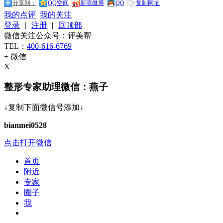
分享到：
QQ空间
新浪微博
QQ
复制网址
我的点评
我的关注
登录
|
注册
|
回顶部
微信关注公众号：评美帮
TEL：
400-616-6769
+ 微信
X
整形专家助理微信：燕子
↓复制下面微信号添加↓
bianmei0528
点击打开微信
首页
附近
专家
圈子
我