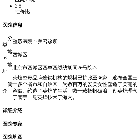
3.5
性价比
医院信息
分
整形医院 > 美容诊所
类：
地
西城区
区：
地
北京市西城区西单西绒线胡同26号院-3
址：
英煌整形品牌连锁机构的规模已扩张至36家，遍布全国三
简
十多个省市和自治区，为数百万的爱美女性塑造了美丽的
介：
容貌、缔造了英煌的生活。数十载扬帆破浪，创英煌理念
于寰宇，见英煌技术于海内。
详细介绍
医院专家
医院地图